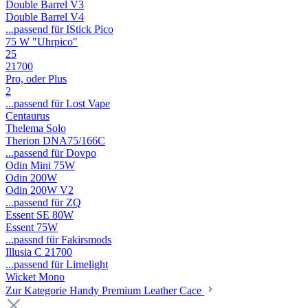
Double Barrel V3
Double Barrel V4
...passend für IStick Pico
75 W "Uhrpico"
25
21700
Pro, oder Plus
2
...passend für Lost Vape
Centaurus
Thelema Solo
Therion DNA75/166C
...passend für Dovpo
Odin Mini 75W
Odin 200W
Odin 200W V2
...passend für ZQ
Essent SE 80W
Essent 75W
...passnd für Fakirsmods
Illusia C 21700
...passend für Limelight
Wicket Mono
Zur Kategorie Handy Premium Leather Cace