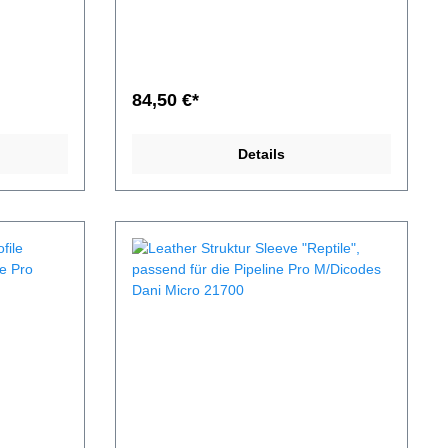
en meiner
Anfang an alle
Lederhülle,
Verbesserungen/Optimierungen meiner
versenkt
Dani Sleeves. Es ist die erste Lederhülle,
anliegt
bei der die Rückennaht innen versenkt
 Body
ist, damit das Sleeve schöner anliegt
 im
und das Garn nicht mehr aud den Body
84,50 €*
enkt,
drückt. Auch die Bodennaht ist im
m
Bereich des Akkudeckels versenkt,
d das
dadurch bleibt mehr Platz beim
Details
Akkudeckel Losschrauben und das
e ich auf
Gewinde hat keine Chance mehr an das
Garn zu kommen. Dafür musste ich auf
nn wird.
die Nahtversekung Außen verzichten,
damit das Material nicht zu dünn wird.
Der Boden ist nochmal dünner
niger
geworden und damit die "frei stehende
ingt
Kante" um den Akkudeckel weniger
derkante
überstehend. Das Ergebnis bringt
es Akkus.
weniger Belastung auf die Lederkante
rke von
und ein leichteres wechseln des Akkus.
ve nicht
Das Sleeve hat eine Lederstärke von
genug
1.4-1,7mm, wo durch das Sleeve nicht
d ist im
dick aufträgt, aber trotz dem genug
leeves,
Schutz bietet. Der Stichabstand ist im
eine
Vergleich zu den Schwester-Sleeves,