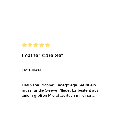
Leather-Care-Set
Fett:
Dunkel
Das Vape Prophet Lederpflege Set ist ein
muss für die Sleeve Pflege. Es besteht aus
einem großen Microfasertuch mit einer
gröberen und einer feineren Seite.Dazu
kommen professionelle, extrem hochwertige
20ml Lederfett in einer Aluminiumdose in
schwarz, oder farblos. Das Schwarze sorgt für
die Erhaltung eines dunkleren Taint, färbt aber
nicht ab, wie beispielweise Schuhcreme.Die