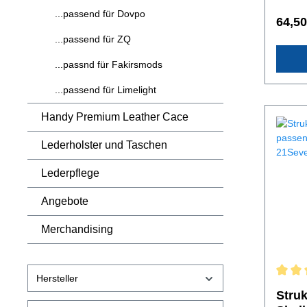
Akkutr
...passend für Dovpo
German
64,50
praktis
...passend für ZQ
zum Ak
ganze 
...passnd für Fakirsmods
und For
ist ein
Oberfl
...passend für Limelight
Rahmen
Sleeve
Handy Premium Leather Cace
Rinderl
pflanzl
Lederholster und Taschen
Von au
versieg
Lederpflege
äußere
Durch 
Lederhü
Angebote
Beans
Leders
Merchandising
Variat
Holzbo
Verans
Passge
Hersteller
Lieferu
Struk