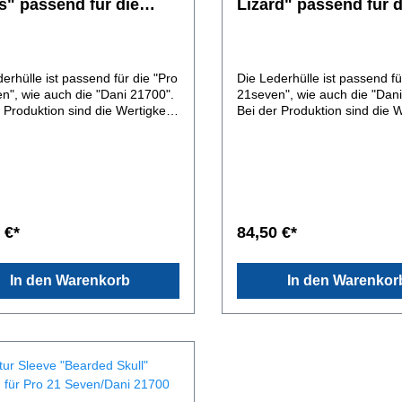
s" passend für die
Lizard" passend für d
ine Pro
Pipeline Pro
ven/Dicodes Dani
21seven/Dicodes Dan
0
erhülle ist passend für die "Pro
Die Lederhülle ist passend fü
n", wie auch die "Dani 21700".
21seven", wie auch die "Dan
 Produktion sind die Wertigkeit
Bei der Produktion sind die W
erialien, liebevolle, solide
der Materialien, liebevolle, s
eitung und passgenauer Sitz
Verarbeitung und passgenaue
rster Priorität. So bietet sie
von oberster Priorität. So biet
timanlen Schutz gegen eine
den optimanlen Schutz gege
digung des Akkuträgers.
Beschädigung des Akkuträge
de in Germany.Leder,
Handmade in Germany.Leder
er Art ist ein Naturprodukt.
jeglicher Art ist ein Naturprod
 €*
84,50 €*
 Oberfläche und Stärke können
Farbe, Oberfläche und Stär
men variieren. Das für dieses
im Rahmen variieren. Das fü
 verwendete spanische
Sleeve verwendete spanisch
In den Warenkorb
In den Warenkor
eder ist 1,6-2mm stark,
Rinderleder ist 1,6-2mm star
ich gegerbt und handgefärbt.
pflanzlich gegerbt und handg
ßen gegen Feuchtigkeit
Von außen gegen Feuchtigke
elt. Trotzdem ist vor allem die
versiegelt. Trotzdem ist vor a
 Plege des Leders sehr wichtig.
äußere Plege des Leders seh
ständige Benutzung, leidet die
Durch ständige Benutzung, le
lle, je nach
Lederhülle, je nach
uchung. Lieferumfang:Ledersle
Beansruchung. Lieferumfang