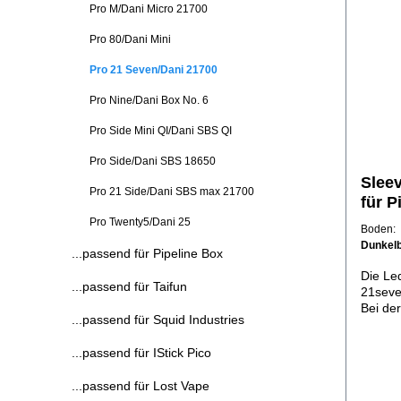
Pro M/Dani Micro 21700
Pro 80/Dani Mini
Pro 21 Seven/Dani 21700
Pro Nine/Dani Box No. 6
Pro Side Mini QI/Dani SBS QI
Pro Side/Dani SBS 18650
Slee
Pro 21 Side/Dani SBS max 21700
für P
21se
Pro Twenty5/Dani 25
Bode
Dunkel
...passend für Pipeline Box
Die Led
...passend für Taifun
21seve
Bei der
...passend für Squid Industries
der Mat
Verarb
...passend für IStick Pico
von obe
den op
...passend für Lost Vape
Beschä