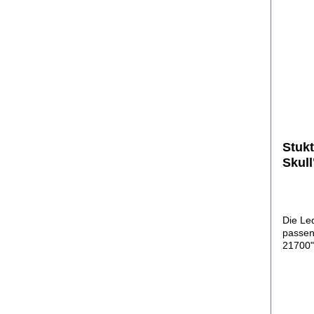
eve in
Variat
Holzbo
dient 
Passge
Lieferu
Stuk
Skull
Seve
Die Le
passen
21700"
Rinder
von Hand gefertigt word
Fertigu
Passge
Verarb