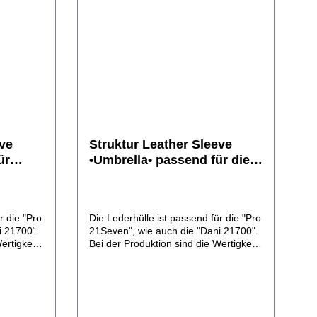
eve
Struktur Leather Sleeve
ür
•Umbrella• passend für die
Pro 21Seven/Dani 21700
i
r die "Pro
Die Lederhülle ist passend für die "Pro
i 21700“.
21Seven", wie auch die "Dani 21700".
ertigkeit
Bei der Produktion sind die Wertigkeit
lide
der Materialien, liebevolle, solide
r Sitz
Verarbeitung und passgenauer Sitz
et sie
von oberster Priorität. So bietet sie
n eine
den optimanlen Schutz gegen eine
rs.
Beschädigung des Akkuträgers.