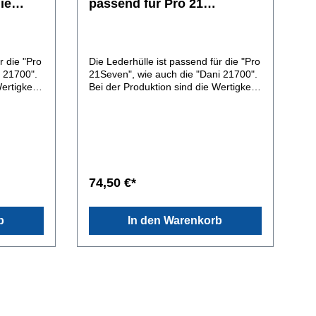
ie
passend für Pro 21
Seven/Dani 21700
i 21700
r die "Pro
Die Lederhülle ist passend für die "Pro
i 21700".
21Seven", wie auch die "Dani 21700".
ertigkeit
Bei der Produktion sind die Wertigkeit
olide
der Materialien, liebevolle, solide
r Sitz
Verarbeitung und passgenauer Sitz
et sie
von oberster Priorität. So bietet sie
n eine
den optimanlen Schutz gegen eine
rs.
Beschädigung des Akkuträgers.
,
Handmade in Germany. Der "halbe"
ukt.
Boden gibt den Akkudeckel frei, so das
74,50 €*
ke können
man bequem, ohne den Akkuträger
r dieses
aus der Hülle ziehen zu müssen, den
e
Akku wechseln kann. Der neue Boden
b
In den Warenkorb
k,
hat eine Lederstärke von 2mm.Leder,
efärbt.
jeglicher Art ist ein Naturprodukt.
it
Farbe, Oberfläche und Stärke können
llem die
im Rahmen variieren. Das für dieses
r wichtig.
Sleeve verwendete spanische
idet die
Rinderleder ist 1,6-1,8mm stark,
pflanzlich gegerbt und handgefärbt.
:Ledersle
Von außen gegen Feuchtigkeit