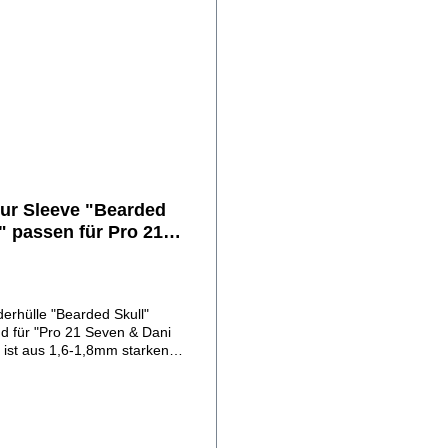
 der ausgewählten
eve in der ausgewählten
ionAufbewahrungs - VP
VariationAufbewahrungs - V
xDer Akkuträger/Verdampfer
HolzboxDer Akkuträger dient
nur zur Veranschaulichung der
Veranschaulichung der
nauigkeit und ist im
Passgenauigkeit und ist im
mfang nicht enthalten.
Lieferumfang nicht enthalten
tur Sleeve "Bearded
" passen für Pro 21
n/Dani 21700
derhülle "Bearded Skull"
d für "Pro 21 Seven & Dani
 ist aus 1,6-1,8mm starken
-, Blankleder in Deutschland
en. Bei der
ng liegen vor allem die
nauigkeit, Material und
eitungsqualität im Fokus. Das