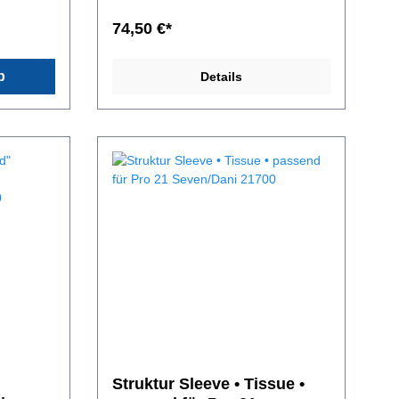
,
Handmade in Germany. Der "halbe"
ukt.
Boden gibt den Akkudeckel frei, so das
74,50 €*
ke können
man bequem, ohne den Akkuträger
r dieses
aus der Hülle ziehen zu müssen, den
e
Akku wechseln kann. Der neue Boden
b
Details
k,
hat eine Lederstärke von 2mm.Leder,
efärbt.
jeglicher Art ist ein Naturprodukt.
it
Farbe, Oberfläche und Stärke können
llem die
im Rahmen variieren. Das für dieses
r wichtig.
Sleeve verwendete spanische
idet die
Rinderleder ist 1,6-1,8mm stark,
pflanzlich gegerbt und handgefärbt.
Ledersle
Von außen gegen Feuchtigkeit
versiegelt. Trotzdem ist vor allem die
P
äußere Plege des Leders sehr wichtig.
 nur zur
Durch ständige Benutzung, leidet die
Lederhülle, je nach
Beansruchung. Lieferumfang:Ledersle
eve in der ausgewählten
VariationAufbewahrungs - Vape
Prophet HolzboxDer Akkuträger dient
nur zur Veranschaulichung der
Passgenauigkeit und ist im
Lieferumfang nicht enthalten
Struktur Sleeve • Tissue •