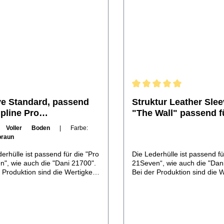
ve Standard, passend
Struktur Leather Sle
ipline Pro
"The Wall" passend f
ven/Dicodes Dani 21700
Pipeline Pro
n:
Voller Boden
| Farbe:
21Seven/Dicodes Dan
braun
21700
erhülle ist passend für die "Pro
Die Lederhülle ist passend fü
n", wie auch die "Dani 21700".
21Seven“, wie auch die "Dan
 Produktion sind die Wertigkeit
Bei der Produktion sind die W
erialien, liebevolle, solide
der Materialien, liebevolle, so
eitung und passgenauer Sitz
Verarbeitung und passgenaue
rster Priorität. So bietet sie
von oberster Priorität. So biet
timanlen Schutz gegen eine
den optimanlen Schutz gege
digung des
Beschädigung des Akkuträge