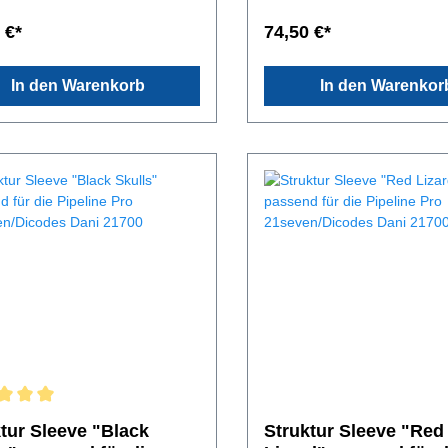
ägers.Handmade in
Handmade in Germany.Leder
y.Der halbe Boden ist sehr
jeglicher Art ist ein Naturprod
 €*
74,50 €*
ch, da man nicht die Hülle nicht
Farbe, Oberfläche und Stär
kuwechsel abziehen muss. Der
im Rahmen variieren. Das fü
Boden bietet den vollen Schutz
Sleeve verwendete spanisch
In den Warenkorb
In den Warenkor
mstabilität.Leder, jeglicher Art
Rinderleder ist 1,6-2mm star
 Naturprodukt. Farbe,
pflanzlich gegerbt und handg
äche und Stärke können im
Von außen gegen Feuchtigke
 variieren. Das für dieses
versiegelt. Trotzdem ist vor a
 verwendete spanische
äußere Plege des Leders seh
eder ist 1,6-2mm stark,
Durch ständige Benutzung, le
ich gegerbt und handgefärbt.
Lederhülle, je nach
ßen gegen Feuchtigkeit
Beansruchung.Lieferumfang:
elt. Trotzdem ist vor allem die
eve in der ausgewählten
 Plege des Leders sehr wichtig.
VariationAufbewahrungs - V
ständige Benutzung, leidet die
HolzboxDer Akkuträger dient
lle, je nach
Veranschaulichung der
ruchung.Lieferumfang:
Passgenauigkeit und ist im
leeve in der ausgewählten
Lieferumfang nicht enthalten
ion Aufbewahrungs - VP
xDer Akkuträger dient nur zur
chaulichung der
nauigkeit und ist im
mfang nicht enthalten.
tur Sleeve "Black
Struktur Sleeve "Red