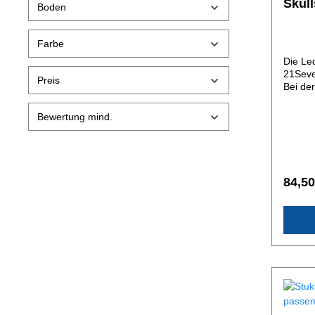
Skull
Boden
Pipel
21Se
Farbe
2170
Die Led
21Seve
Preis
Bei der
der Mat
Verarb
Bewertung mind.
von obe
den op
Beschä
Handma
jeglich
84,50
Farbe,
im Rah
Sleeve
Rinderl
pflanzl
Von au
versieg
äußere
Durch 
Lederhü
Beansr